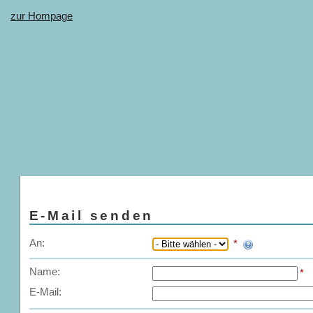
zur Hompage
E-Mail senden
An:
*
Name:
*
E-Mail: